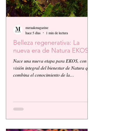
meraakmagazine
hace 5 días
1 min de lectura
Belleza regenerativa: La
nueva era de Natura EKOS.
Nace una nueva etapa para EKOS, con la
visión integral del bienestar de Natura que
combina el conocimiento de la
biodiversidad amazónica con la innovación
biocosmética y científica. EKOS presenta
una plataforma de alto desempeño
diseñada para ofrecer resultados visibles,
eficacia comprobada y una experiencia
sensorial de calidad, respondiendo a las
exigencias de un consumidor cada vez más
consciente.