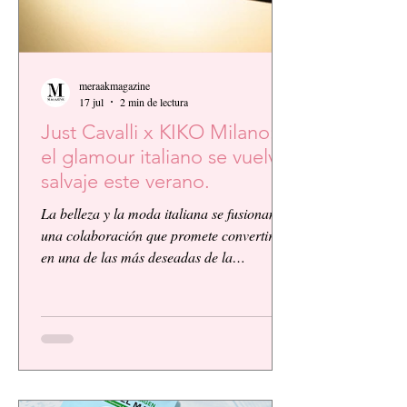
meraakmagazine
17 jul
2 min de lectura
Just Cavalli x KIKO Milano:
el glamour italiano se vuelve
salvaje este verano.
La belleza y la moda italiana se fusionan en
una colaboración que promete convertirse
en una de las más deseadas de la
temporada. KIKO Milano, reconocida
firma de cosméticos italiana, presenta su
primera colaboración global junto a la
icónica casa de moda Just Cavalli, dando
vida a una colección vibrante, audaz y
llena de personalidad.