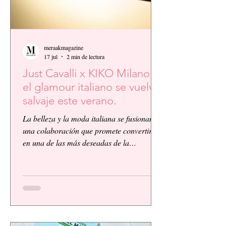
meraakmagazine
17 jul
2 min de lectura
Just Cavalli x KIKO Milano:
el glamour italiano se vuelve
salvaje este verano.
La belleza y la moda italiana se fusionan en
una colaboración que promete convertirse
en una de las más deseadas de la
temporada. KIKO Milano, reconocida
firma de cosméticos italiana, presenta su
primera colaboración global junto a la
icónica casa de moda Just Cavalli, dando
vida a una colección vibrante, audaz y
llena de personalidad.