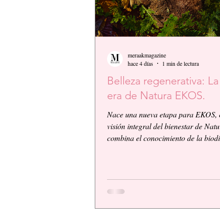
meraakmagazine
hace 4 días
1 min de lectura
Belleza regenerativa: L
era de Natura EKOS.
Nace una nueva etapa para EKOS, 
visión integral del bienestar de Nat
combina el conocimiento de la biod
amazónica con la innovación biocos
científica. EKOS presenta una plat
alto desempeño diseñada para ofrec
resultados visibles, eficacia compro
una experiencia sensorial de calidad
respondiendo a las exigencias de un