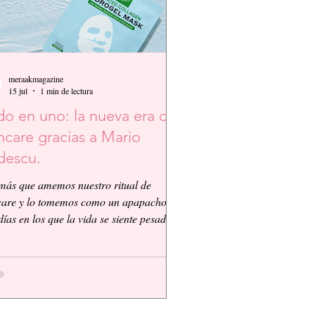
meraakmagazine
15 jul
1 min de lectura
o en uno: la nueva era del
ncare gracias a Mario
descu.
más que amemos nuestro ritual de
care y lo tomemos como un apapacho,
días en los que la vida se siente pesada y
nico que queremos es que todo sea más
le, así que Mario Badescu nos propone
nced Collagen Hydrogel Mask con
idos, Ácido Hialurónico y Niacinamida.