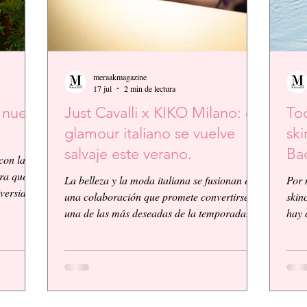
meraakmagazine
17 jul
2 min de lectura
a nueva
Just Cavalli x KIKO Milano: el
Tod
glamour italiano se vuelve
ski
salvaje este verano.
Ba
con la
ura que
La belleza y la moda italiana se fusionan en
Por 
iversidad
una colaboración que promete convertirse en
skin
mética y
una de las más deseadas de la temporada.
hay 
aforma de
KIKO Milano, reconocida firma de
lo ú
er
cosméticos italiana, presenta su primera
simp
bada y
colaboración global junto a la icónica casa
Adva
,
de moda Just Cavalli, dando vida a una
Pépt
colección vibrante, audaz y llena de