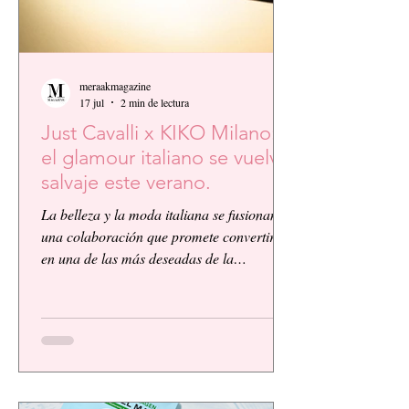
meraakmagazine
17 jul
2 min de lectura
Just Cavalli x KIKO Milano:
el glamour italiano se vuelve
salvaje este verano.
La belleza y la moda italiana se fusionan en
una colaboración que promete convertirse
en una de las más deseadas de la
temporada. KIKO Milano, reconocida
firma de cosméticos italiana, presenta su
primera colaboración global junto a la
icónica casa de moda Just Cavalli, dando
vida a una colección vibrante, audaz y
llena de personalidad.