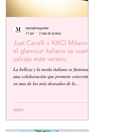
meraakmagazine
17 jul
2 min de lectura
Just Cavalli x KIKO Milano:
el glamour italiano se vuelve
salvaje este verano.
La belleza y la moda italiana se fusionan en
una colaboración que promete convertirse
en una de las más deseadas de la
temporada. KIKO Milano, reconocida
firma de cosméticos italiana, presenta su
primera colaboración global junto a la
icónica casa de moda Just Cavalli, dando
vida a una colección vibrante, audaz y
llena de personalidad.