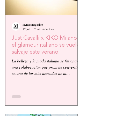
meraakmagazine
17 jul
2 min de lectura
Just Cavalli x KIKO Milano:
el glamour italiano se vuelve
salvaje este verano.
La belleza y la moda italiana se fusionan en
una colaboración que promete convertirse
en una de las más deseadas de la
temporada. KIKO Milano, reconocida
firma de cosméticos italiana, presenta su
primera colaboración global junto a la
icónica casa de moda Just Cavalli, dando
vida a una colección vibrante, audaz y
llena de personalidad.