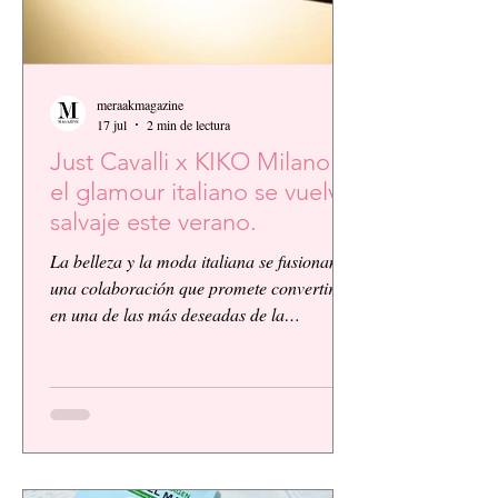
meraakmagazine
17 jul
2 min de lectura
Just Cavalli x KIKO Milano:
el glamour italiano se vuelve
salvaje este verano.
La belleza y la moda italiana se fusionan en
una colaboración que promete convertirse
en una de las más deseadas de la
temporada. KIKO Milano, reconocida
firma de cosméticos italiana, presenta su
primera colaboración global junto a la
icónica casa de moda Just Cavalli, dando
vida a una colección vibrante, audaz y
llena de personalidad.