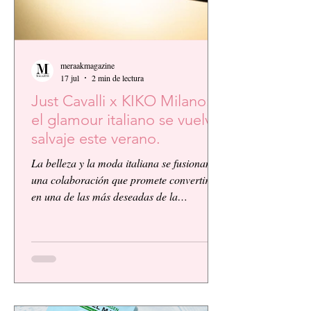
meraakmagazine
17 jul
2 min de lectura
Just Cavalli x KIKO Milano:
el glamour italiano se vuelve
salvaje este verano.
La belleza y la moda italiana se fusionan en
una colaboración que promete convertirse
en una de las más deseadas de la
temporada. KIKO Milano, reconocida
firma de cosméticos italiana, presenta su
primera colaboración global junto a la
icónica casa de moda Just Cavalli, dando
vida a una colección vibrante, audaz y
llena de personalidad.