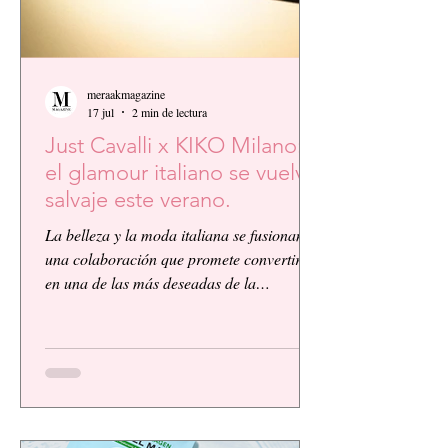
meraakmagazine
17 jul
2 min de lectura
Just Cavalli x KIKO Milano:
el glamour italiano se vuelve
salvaje este verano.
La belleza y la moda italiana se fusionan en
una colaboración que promete convertirse
en una de las más deseadas de la
temporada. KIKO Milano, reconocida
firma de cosméticos italiana, presenta su
primera colaboración global junto a la
icónica casa de moda Just Cavalli, dando
vida a una colección vibrante, audaz y
llena de personalidad.