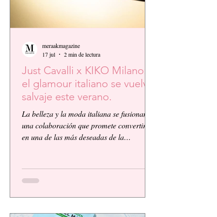
meraakmagazine
17 jul
2 min de lectura
Just Cavalli x KIKO Milano:
el glamour italiano se vuelve
salvaje este verano.
La belleza y la moda italiana se fusionan en
una colaboración que promete convertirse
en una de las más deseadas de la
temporada. KIKO Milano, reconocida
firma de cosméticos italiana, presenta su
primera colaboración global junto a la
icónica casa de moda Just Cavalli, dando
vida a una colección vibrante, audaz y
llena de personalidad.