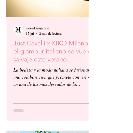
meraakmagazine
17 jul
2 min de lectura
Just Cavalli x KIKO Milano:
el glamour italiano se vuelve
salvaje este verano.
La belleza y la moda italiana se fusionan en
una colaboración que promete convertirse
en una de las más deseadas de la
temporada. KIKO Milano, reconocida
firma de cosméticos italiana, presenta su
primera colaboración global junto a la
icónica casa de moda Just Cavalli, dando
vida a una colección vibrante, audaz y
llena de personalidad.