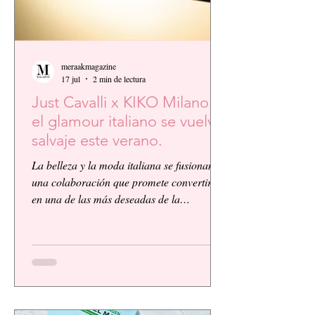
meraakmagazine
17 jul
2 min de lectura
Just Cavalli x KIKO Milano:
el glamour italiano se vuelve
salvaje este verano.
La belleza y la moda italiana se fusionan en
una colaboración que promete convertirse
en una de las más deseadas de la
temporada. KIKO Milano, reconocida
firma de cosméticos italiana, presenta su
primera colaboración global junto a la
icónica casa de moda Just Cavalli, dando
vida a una colección vibrante, audaz y
llena de personalidad.